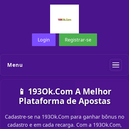
Login
Registrar-se
Menu
📱 193Ok.Com A Melhor
Plataforma de Apostas
Cadastre-se na 193Ok.Com para ganhar bônus no
cadastro e em cada recarga. Com a 193Ok.Com,