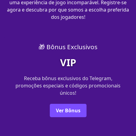
uma experiência de jogo incomparável. Registre-se
agora e descubra por que somos a escolha preferida
dos jogadores!
🎁 Bônus Exclusivos
VIP
Receba bônus exclusivos do Telegram,
promoções especiais e códigos promocionais
únicos!
Ver Bônus