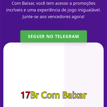
Com Baixar, você tem acesso a promoções
incríveis e uma experiência de jogo inigualável.
Junte-se aos vencedores agora!
SEGUIR NO TELEGRAM