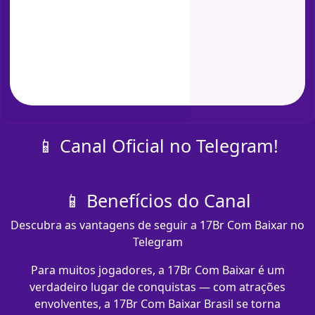
📱 Canal Oficial no Telegram!
📱 Benefícios do Canal
Descubra as vantagens de seguir a 17Br Com Baixar no
Telegram
Para muitos jogadores, a 17Br Com Baixar é um
verdadeiro lugar de conquistas — com atrações
envolventes, a 17Br Com Baixar Brasil se torna