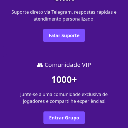
Suporte direto via Telegram, respostas rápidas e
atendimento personalizado!
Falar Suporte
👥 Comunidade VIP
1000+
Junte-se a uma comunidade exclusiva de
jogadores e compartilhe experiências!
Entrar Grupo