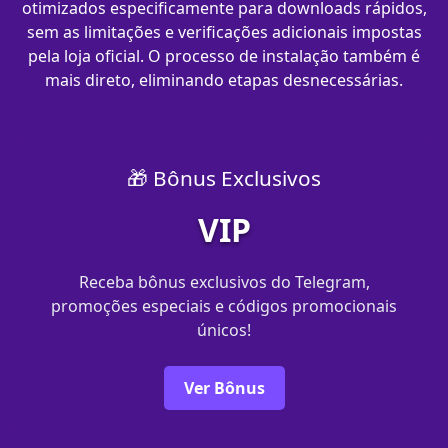
otimizados especificamente para downloads rápidos,
sem as limitações e verificações adicionais impostas
pela loja oficial. O processo de instalação também é
mais direto, eliminando etapas desnecessárias.
🎁 Bônus Exclusivos
VIP
Receba bônus exclusivos do Telegram,
promoções especiais e códigos promocionais
únicos!
Ver Bônus