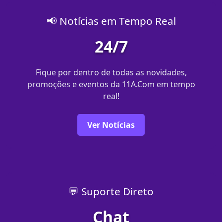
📢 Notícias em Tempo Real
24/7
Fique por dentro de todas as novidades,
promoções e eventos da 11A.Com em tempo
real!
Ver Notícias
💬 Suporte Direto
Chat