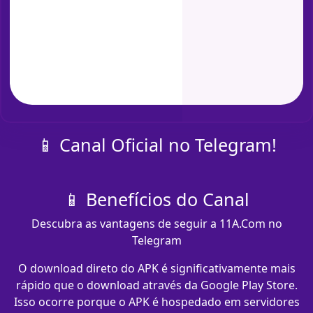
📱 Canal Oficial no Telegram!
📱 Benefícios do Canal
Descubra as vantagens de seguir a 11A.Com no
Telegram
O download direto do APK é significativamente mais
rápido que o download através da Google Play Store.
Isso ocorre porque o APK é hospedado em servidores