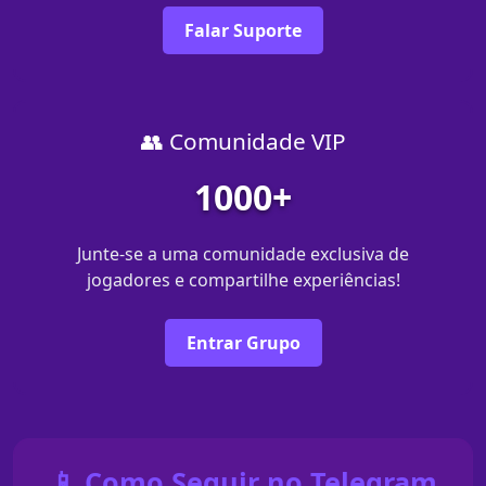
Falar Suporte
👥 Comunidade VIP
1000+
Junte-se a uma comunidade exclusiva de
jogadores e compartilhe experiências!
Entrar Grupo
📱 Como Seguir no Telegram