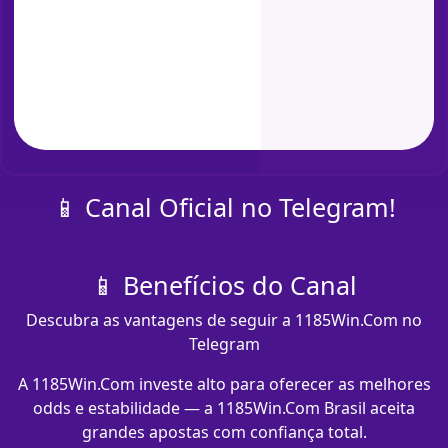
📱 Canal Oficial no Telegram!
📱 Benefícios do Canal
Descubra as vantagens de seguir a 1185Win.Com no
Telegram
A 1185Win.Com investe alto para oferecer as melhores
odds e estabilidade — a 1185Win.Com Brasil aceita
grandes apostas com confiança total.